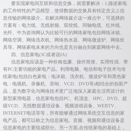
要实现家电间互联和信息交换，就需要解决：1.描述家电
的工作特性的产品模型，使得数据的交换具有特定含义;2.信
息传输的网络媒介。在解决网络媒介这一难点中，可选择的
方案有：电力线、无线射频、双绞线、同轴电缆、红外线、
光纤。中为咨询网认为比较可行的网络家电包括网络冰箱、
网络空调、网络洗衣机、网络热水器、网络微波炉、网络炊
具等。网络家电未来的方向也是充分融合到家庭网络中去。
四、信息家电(3C或者说IA)
信息家电应该是一种价格低廉、操作简便、实用性强、带
有PC主要功能的家电产品。利用电脑、电信和电子技术与传
统家电(包括白色家电：电冰箱、洗衣机、微波炉等和黑色家
电：电视机、录像机、音响、VCD、DVD等)相结合的创新产
品，是为数字化与网络技术更广泛地深入家庭生活而设计的
新型家用电器，信息家电包括PC、机顶盒、HPC、DVD、超
级VCD、无线数据通信设备、视频游戏设备、WEBTV、
INTERNET电话等等，所有能够通过网络系统交互信息的家
电产品，都可以称之为信息家电。音频、视频和通信设备是
信息家电的主要组成部分。另一方面,在传统家电的基础上，