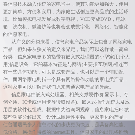
将信息技术融入传统的家电当中，使其功能更加强大，使用
更加简单、方便和实用，为家庭生活创造更高品质的生活环
境。比如模拟电视发展成数字电视，VCD变成DVD，电冰
箱、洗衣机、微波炉等也将会变成数字化、网络化、智能化
的信息家电。
从广义的分类来看，信息家电产品实际上包含了网络家电
产品，但如果从狭义的定义来界定，我们可以这样做一简单
分类：信息家电更多的指带有嵌入式处理器的小型家用(个人
用)信息设备，它的基本特征是与网络(主要指互联网)相连而
有一些具体功能，可以是成套产品，也可以是一个辅助配
件。而网络家电则指一个具有网络操作功能的家电类产品，
这种家电可以理解是我们原来普通家电产品的升级。
信息家电由嵌入式处理器、相关支撑硬件(如显示卡、存
储介质、IC卡或信用卡等读取设备)、嵌入式操作系统以及应
用层的软件包组成。根据中为咨询网观察，信息家电把PC的
某些功能分解出来，设计成应用性更强、更家电化的产品，
使普通居民步人信息时代的步伐更为快速，是具备高性能、
低价格、易操作特点的lnternet工具。信息家电的出现将推动