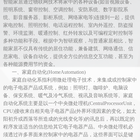
智能家居通过物联网技术将家中的各种设备(如音视频设备、
照明系统、窗帘控制、空调控制、安防系统、数字影院系
统、影音服务器、影柜系统、网络家电等)连接到一起，提供
家电控制、照明控制、电话远程控制、室内外遥控、防盗报
警、环境监测、暖通控制、红外转发以及可编程定时控制等
多种功能和手段。根据中为智研观察，与普通家居相比，智
能家居不仅具有传统的居住功能，兼备建筑、网络通信、信
息家电、设备自动化，提供全方位的信息交互功能，甚至为
各种能源费用节约资金。
一、家庭自动化(HomeAutomation)
家庭自动化系指利用微处理电子技术，来集成或控制家中
的电子电器产品或系统，例如：照明灯、咖啡炉、电脑设
备、保安系统、暖气及冷气系统、视讯及音响系统等。家庭
自动化系统主要是以一个中央微处理机(CentralProcessorUnit，
CPU)接收来自相关电子电器产品(外界环境因素的变化，如太
阳初升或西落等所造成的光线变化等)的讯息后，再以既定的
程序发送适当的信息给其它电子电器产品。中央微处理机必
须透过许多界面来控制家中的电器产品，这些界面可以是键