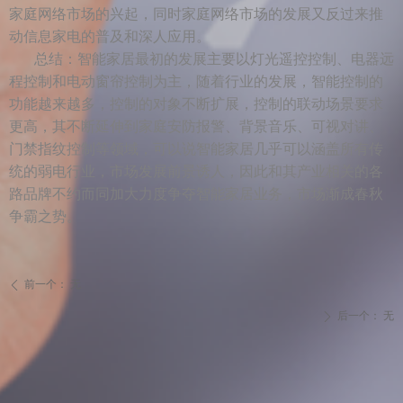
家庭网络市场的兴起，同时家庭网络市场的发展又反过来推
动信息家电的普及和深人应用。
总结：智能家居最初的发展主要以灯光遥控控制、电器远
程控制和电动窗帘控制为主，随着行业的发展，智能控制的
功能越来越多，控制的对象不断扩展，控制的联动场景要求
更高，其不断延伸到家庭安防报警、背景音乐、可视对讲、
门禁指纹控制等领域，可以说智能家居几乎可以涵盖所有传
统的弱电行业，市场发展前景诱人，因此和其产业相关的各
路品牌不约而同加大力度争夺智能家居业务，市场渐成春秋
争霸之势。
前一个：
无
ꄴ
后一个：
无
ꄲ